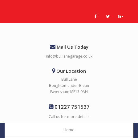
Mail Us Today
info@bulllanegarage.co.uk
Our Location
Bull Lane
Boughton-under-Blean
Faversham ME13 9AH
01227 751537
Call us for more details
Home