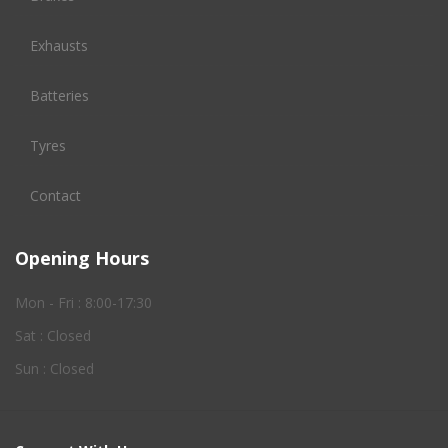
Exhausts
Batteries
Tyres
Contact
Opening Hours
Mon - Fri : 8:00-17:30
Sat : Closed
Sun : Closed