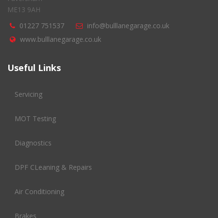
ME13 9AH
01227 751537
info@bulllanegarage.co.uk
www.bulllanegarage.co.uk
Useful Links
Servicing
MOT Testing
Diagnostics
DPF CLeaning & Repairs
Air Conditioning
Brakes